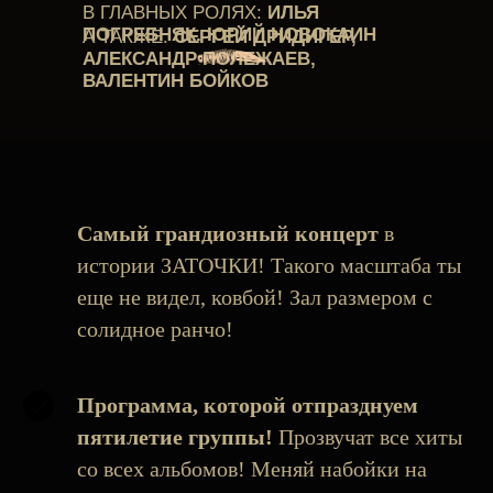
В ГЛАВНЫХ РОЛЯХ:
ИЛЬЯ
ПОГРЕБНЯК. ЮРИЙ НОВОКАИН
А ТАКЖЕ:
СЕРГЕЙ ДРИДИГЕР,
АЛЕКСАНДР ПОЛЕЖАЕВ,
ВАЛЕНТИН БОЙКОВ
Самый грандиозный концерт
в
истории ЗАТОЧКИ! Такого масштаба ты
еще не видел, ковбой! Зал размером с
солидное ранчо!
Программа, которой отпразднуем
пятилетие группы!
Прозвучат все хиты
со всех альбомов! Меняй набойки на