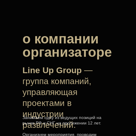
о компании
организаторе
Line Up Group
—
группа компаний,
управляющая
проектами в
индустрии
Занимаем одну из ведущих позиций на
развлечений.
рынке РФ и СНГ на протяжении 12 лет.
Организуем мероприятия, проводим