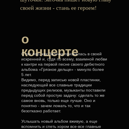
своей жизни - стань ее героем!
о
концерте
С тех пор, как Заточка призналась в своей
искренней и, судя по всему, взаимной любви
к кантри на первой песне своего дебютного
альбома «Грязное дельце» - минуло более
5 лет.
Видимо, перед записью новой пластинки,
наследующей все славные традиции
предыдущих релизов, музыканты поставили
перед собой простую задачу: сделать то же
самое вновь, только еще лучше. Оно и
понятно - зачем ломать то, что и так
безотказно работает.
Услышать новый альбом вживую, а еще
вспомнить и спеть хором все-все главные